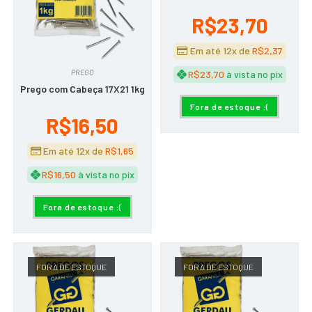
R$
23,70
Em até 12x de
R$
2,37
PREGO
R$
23,70
à vista no pix
Prego com Cabeça 17X21 1kg
Fora de estoque :(
R$
16,50
Em até 12x de
R$
1,65
R$
16,50
à vista no pix
Fora de estoque :(
FORA DE ESTOQUE
FORA DE ESTOQUE